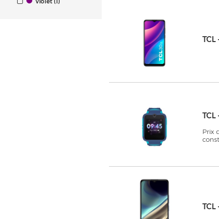
Violet (1)
TCL
TCL
Prix
cons
TCL