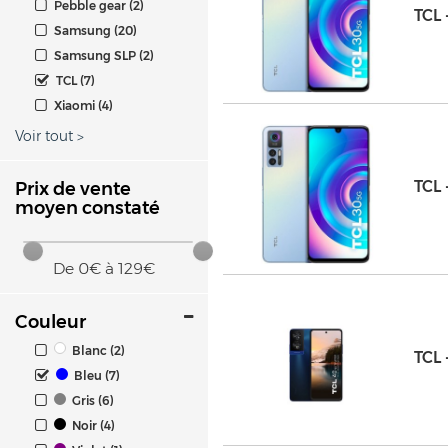
Pebble gear (2)
TCL
Samsung (20)
Samsung SLP (2)
TCL (7)
Xiaomi (4)
Voir tout
>
TCL
Prix de vente
moyen constaté
De
0
€ à
129
€
Couleur
Blanc (2)
TCL
Bleu (7)
Gris (6)
Noir (4)