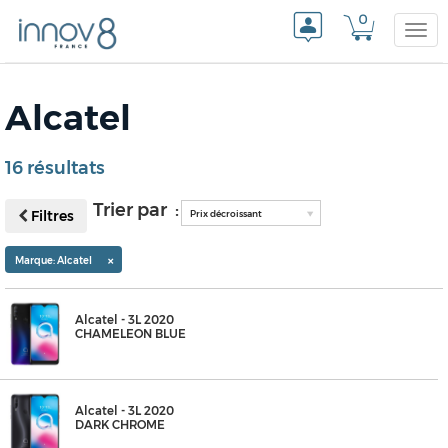
0
Togg
Alcatel
navi
16 résultats
Trier par :
Filtres
Prix décroissant
×
Marque: Alcatel
Alcatel - 3L 2020
CHAMELEON BLUE
Alcatel - 3L 2020
DARK CHROME