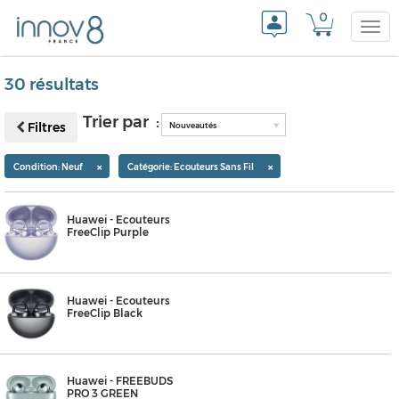
0
Togg
30 résultats
navi
Trier par :
Filtres
Nouveautés
×
×
Condition: Neuf
Catégorie: Ecouteurs Sans Fil
Huawei - Ecouteurs
FreeClip Purple
Huawei - Ecouteurs
FreeClip Black
Huawei - FREEBUDS
PRO 3 GREEN