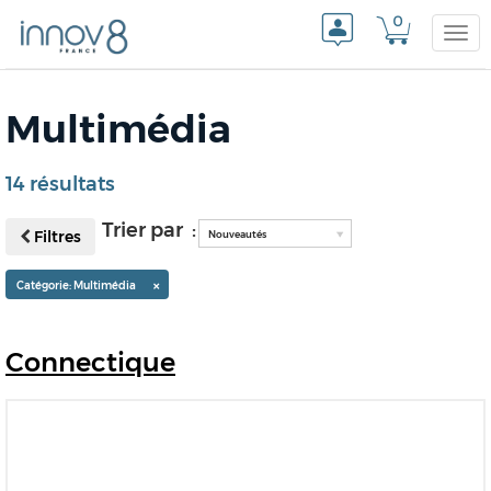
0
Togg
Multimédia
navi
14 résultats
Trier par :
Filtres
Nouveautés
×
Catégorie: Multimédia
Connectique