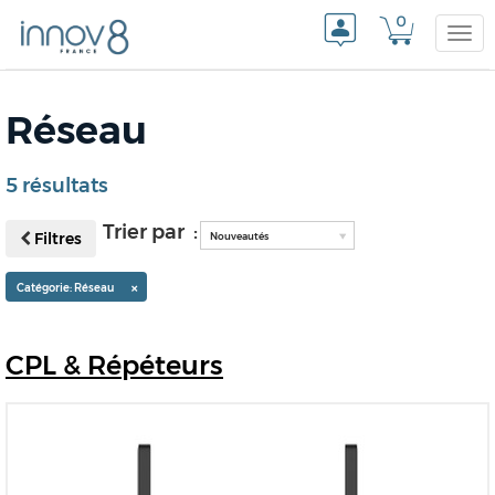
0
Togg
Réseau
navi
5 résultats
Trier par :
Filtres
Nouveautés
×
Catégorie: Réseau
CPL
& Répéteurs