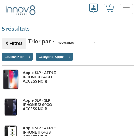
0
Togg
5 résultats
navi
Trier par :
Filtres
Nouveautés
×
×
Couleur: Noir
Catégorie: Apple
Apple SLP - APPLE
IPHONE X 64 GO
ACCESS NOIR
Apple SLP - SLP
IPHONE 12 64GO
ACCESS NOIR
Apple SLP - APPLE
IPHONE 11 64GB