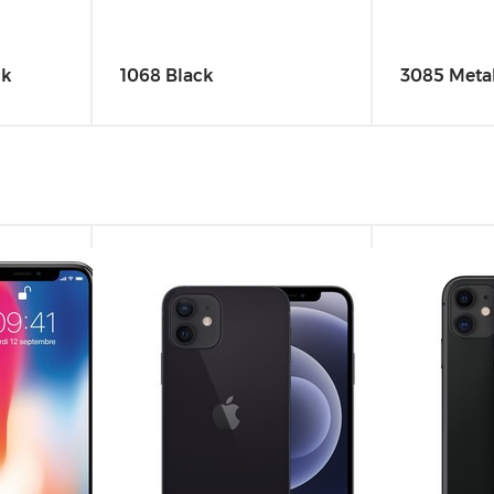
ck
1068 Black
3085 Metal