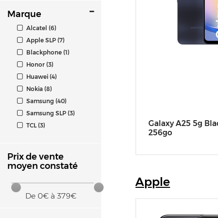
Marque
Alcatel (6)
Apple SLP (7)
Blackphone (1)
Honor (3)
Huawei (4)
Nokia (8)
Samsung (40)
Samsung SLP (3)
Galaxy A25 5g Bla
TCL (3)
256go
Prix de vente
moyen constaté
Apple
De
0
€ à
379
€