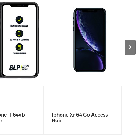
Ip
Pr
ne 11 64gb
Iphone Xr 64 Go Access
Prix
r
Noir
219