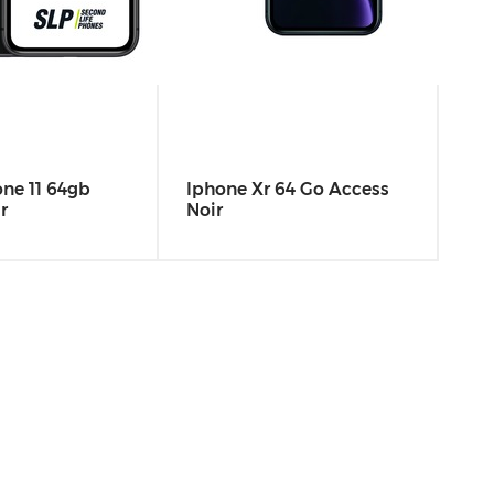
ne 11 64gb
Iphone Xr 64 Go Access
Sa
r
Noir
Gr