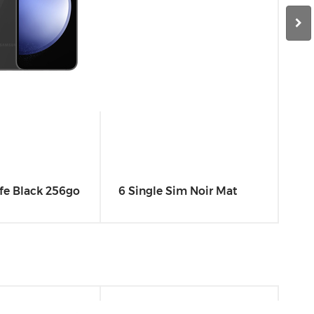
fe Black 256go
6 Single Sim Noir Mat
5 T