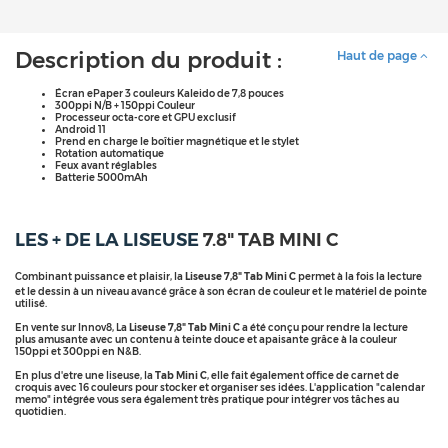
Description du produit :
Haut de page
Écran ePaper 3 couleurs Kaleido de 7,8 pouces
300ppi N/B + 150ppi Couleur
Processeur octa-core et GPU exclusif
Android 11
Prend en charge le boîtier magnétique et le stylet
Rotation automatique
Feux avant réglables
Batterie 5000mAh
LES + DE LA LISEUSE
7.8" TAB MINI C
Combinant puissance et plaisir, la
Liseuse 7,8" Tab Mini C
permet à la fois la lecture
et le dessin à un niveau avancé grâce à son écran de couleur et le matériel de pointe
utilisé.
En vente sur Innov8, La
Liseuse 7,8" Tab Mini C
a été conçu pour rendre la lecture
plus amusante avec un contenu à teinte douce et apaisante grâce à la couleur
150ppi et 300ppi en N&B.
En plus d'etre une liseuse, la
Tab Mini C
, elle fait également office de carnet de
croquis avec 16 couleurs pour stocker et organiser ses idées. L'application "calendar
memo" intégrée vous sera également très pratique pour intégrer vos tâches au
quotidien.