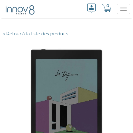
0
Togg
< Retour à la liste des produits
navi