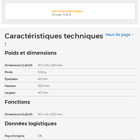
Voir le prix Revendeur
Ecotax: 0,42 €
Caractéristiques techniques
Haut de page
:
Poids et dimensions
Dimensions (LxExH)
147 x 40 x 250 mm
Poids
0.62 g
Épaisseur
40 mm
Hauteur
250 mm
Largeur
147 mm
Fonctions
Dimensions (LxExH)
147 x 40 x 250 mm
Données logistiques
Pays d'origine
CN