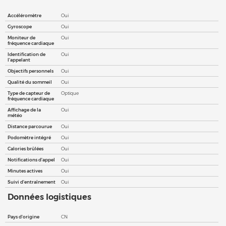
Accéléromètre
Oui
Gyroscope
Oui
Moniteur de
Oui
fréquence cardiaque
Identification de
Oui
l'appelant
Objectifs personnels
Oui
Qualité du sommeil
Oui
Type de capteur de
Optique
fréquence cardiaque
Affichage de la
Oui
météo
Distance parcourue
Oui
Podomètre intégré
Oui
Calories brûlées
Oui
Notifications d'appel
Oui
Minutes actives
Oui
Suivi d'entraînement
Oui
Données logistiques
Pays d'origine
CN