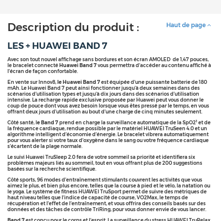
Description du produit :
Haut de page
LES + HUAWEI BAND 7
Avec son tout nouvel affichage sans bordures et son écran AMOLED de 1,47 pouces,
le bracelet connecté
Huawei Band 7
vous permettra d'accéder au contenu affiché à
l’écran de façon confortable.
En vente sur Innov8,
le Huawei Band 7
est équipée d'une puissante batterie de 180
mAh. Le Huawei Band 7 peut ainsi fonctionner jusqu’à deux semaines dans des
scénarios d’utilisation types et jusqu’à dix jours dans des scénarios d’utilisation
intensive. La recharge rapide exclusive proposée par Huawei peut vous donner le
coup de pouce dont vous avez besoin lorsque vous êtes pressé par le temps, en vous
offrant deux jours d’utilisation au bout d’une charge de cinq minutes seulement.
1
Côté santé, l
e Band 7
prend en charge la surveillance automatique de la SpO2
et de
la fréquence cardiaque, rendue possible par le matériel HUAWEI TruSeen 4.0 et un
algorithme intelligent d’économie d’énergie. Le bracelet vibrera automatiquement
pour vous alerter si votre taux d’oxygène dans le sang ou votre fréquence cardiaque
s’écartent de la plage normale.
Le suivi Huawei TruSleep 2.0 fera de votre sommeil sa priorité et identifiera six
problèmes majeurs liés au sommeil, tout en vous offrant plus de 200 suggestions
basées sur la recherche scientifique.
Côté sports, 96 modes d’entraînement stimulants couvrent les activités que vous
aimez le plus, et bien plus encore, telles que la course à pied et le vélo, la natation ou
le yoga. Le système de fitness HUAWEI TruSport permet de suivre des métriques de
haut niveau telles que l’indice de capacité de course, VO2Max, le temps de
récupération et l’effet de l’entraînement, et vous offrira des conseils basés sur des
données et des tâches de contrôle TriRing, pour vous donner envie de vous lancer.
Band 7
est conçu pour le corps et l’esprit. La surveillance du stress HUAWEI TruRelax