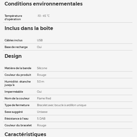
Conditions environnementales
Température
-10 - 45 °C
d'opération
Inclus dans la boite
Câbles inclus
USB
Base de recharge
Oui
Design
Matière de la bande
Silicone
Couleur du produit
Rouge
Humidité : étanche
50 m
jusqu'à
Imperméable
Oui
Nom de la couleur
Flame Red
Type de fermeture
Bracelet avec boucle à ardillon unique
Sexe suggéré
Unisexe
Résistance à l'eau
5 DAB
Couleur du bracelet
Rouge
Caractéristiques