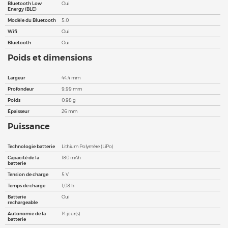
Bluetooth Low
Oui
Energy (BLE)
Modèle du Bluetooth
5.0
Wifi
Oui
Bluetooth
Oui
Poids et dimensions
Largeur
44,4 mm
Profondeur
9,99 mm
Poids
0.98 g
Épaisseur
26 mm
Puissance
Technologie batterie
Lithium Polymère (LiPo)
Capacité de la
180 mAh
batterie
Tension de charge
5 V
Temps de charge
1,08 h
Batterie
Oui
rechargeable
Autonomie de la
14 jour(s)
batterie