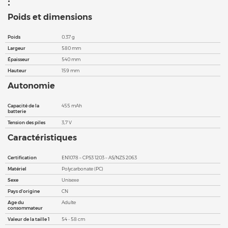
:
Poids et dimensions
Poids
0.37 g
Largeur
580 mm
Épaisseur
540 mm
Hauteur
159 mm
Autonomie
Capacité de la
455 mAh
batterie
Tension des piles
3,7 V
Caractéristiques
Certification
EN1078 – CPS3 1203 – AS/NZS 2063
Matériel
Polycarbonate (PC)
Sexe
Unisexe
Pays d'origine
CN
Age du
Adulte
consommateur
Valeur de la taille 1
54 - 58 cm