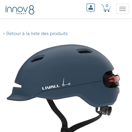
0
Togg
< Retour à la liste des produits
navi