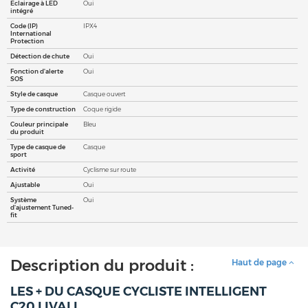
Eclairage à LED
Oui
intégré
Code (IP)
IPX4
International
Protection
Détection de chute
Oui
Fonction d'alerte
Oui
SOS
Style de casque
Casque ouvert
Type de construction
Coque rigide
Couleur principale
Bleu
du produit
Type de casque de
Casque
sport
Activité
Cyclisme sur route
Ajustable
Oui
Système
Oui
d'ajustement Tuned-
fit
Description du produit :
Haut de page
LES + DU CASQUE CYCLISTE INTELLIGENT
C20
LIVALL