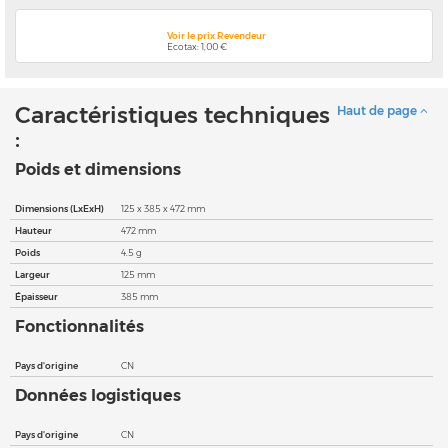
Voir le prix Revendeur
Ecotax: 1,00 €
Caractéristiques techniques
Haut de page
:
Poids et dimensions
Dimensions (LxExH)
125 x 385 x 472 mm
Hauteur
472 mm
Poids
4.5 g
Largeur
125 mm
Épaisseur
385 mm
Fonctionnalités
Pays d'origine
CN
Données logistiques
Pays d'origine
CN