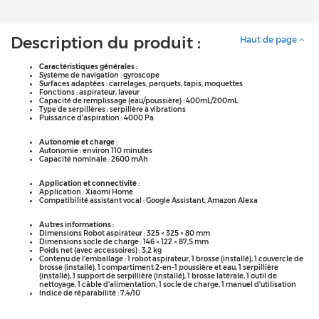
Description du produit :
Haut de page
Caractéristiques générales
:
Système de navigation : gyroscope
Surfaces adaptées : carrelages, parquets, tapis, moquettes
Fonctions : aspirateur, laveur
Capacité de remplissage (eau/poussière) : 400mL/200mL
Type de serpillères : serpillère à vibrations
Puissance d’aspiration : 4000 Pa
Autonomie et charge
:
Autonomie : environ 110 minutes
Capacité nominale : 2600 mAh
Application et connectivité
:
Application : Xiaomi Home
Compatibilité assistant vocal : Google Assistant, Amazon Alexa
Autres informations
:
Dimensions Robot aspirateur : 325 × 325 × 80 mm
Dimensions socle de charge : 146 × 122 × 87,5 mm
Poids net (avec accessoires) : 3,2 kg
Contenu de l’emballage : 1 robot aspirateur, 1 brosse (installé), 1 couvercle de
brosse (installé), 1 compartiment 2-en-1 poussière et eau, 1 serpillière
(installé), 1 support de serpillière (installé), 1 brosse latérale, 1 outil de
nettoyage, 1 câble d'alimentation, 1 socle de charge, 1 manuel d'utilisation
Indice de réparabilité : 7,4/10